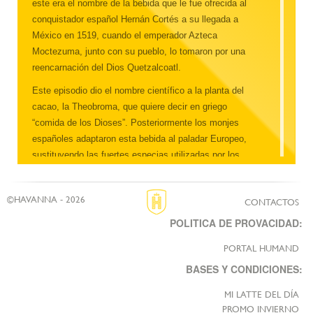
este era el nombre de la bebida que le fue ofrecida al
conquistador español Hernán Cortés a su llegada a
México en 1519, cuando el emperador Azteca
Moctezuma, junto con su pueblo, lo tomaron por una
reencarnación del Dios Quetzalcoatl.
Este episodio dio el nombre científico a la planta del
cacao, la Theobroma, que quiere decir en griego
“comida de los Dioses”. Posteriormente los monjes
españoles adaptaron esta bebida al paladar Europeo,
sustituyendo las fuertes especias utilizadas por los
nativos americanos por miel, azúcar y leche.
Actualmente el chocolate es reconocido en todo el
©HAVANNA - 2026
CONTACTOS
mundo.
POLITICA DE PROVACIDAD:
PORTAL HUMAND
BASES Y CONDICIONES:
MI LATTE DEL DÍA
PROMO INVIERNO