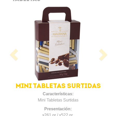
Previous
N
MINI TABLETAS SURTIDAS
Características:
Mini Tabletas Surtidas
Presentación:
x261 gr / x522 gr